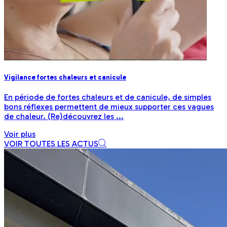
Vigilance fortes chaleurs et canicule
En période de fortes chaleurs et de canicule, de simples
bons réflexes permettent de mieux supporter ces vagues
de chaleur. (Re)découvrez les ...
Voir plus
VOIR TOUTES LES ACTUS