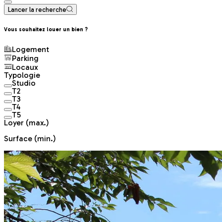
Lancer la recherche
Vous souhaitez louer un bien ?
Logement
Parking
Locaux
Typologie
Studio
T2
T3
T4
T5
Loyer
(max.)
Surface
(min.)