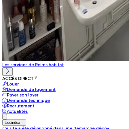
Les services de Reims habitat
ACCÈS DIRECT
Louer
Demande de logement
Payer son loyer
Demande technique
Recrutement
Actualités
Ecoindex
—
Ce site a été développé dans une démarche d’éco-