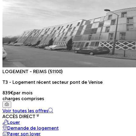
LOGEMENT
- REIMS
(51100)
T3 - Logement récent secteur pont de Venise
839€
par mois
charges comprises
Voir toutes les offres
ACCÈS DIRECT
Louer
Demande de logement
Payer son loyer