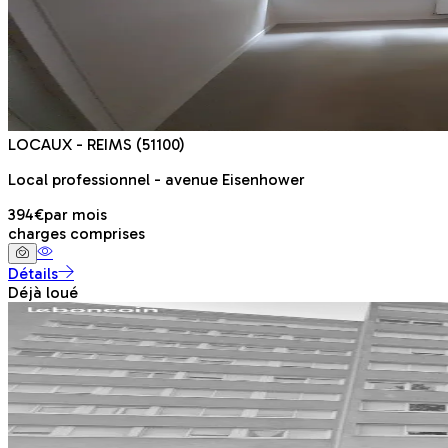
LOCAUX
- REIMS
(51100)
Local professionnel - avenue Eisenhower
394€
par mois
charges comprises
Détails
Déjà loué