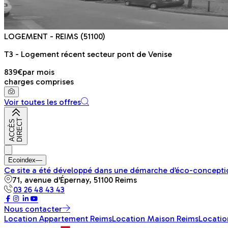
LOGEMENT
- REIMS
(51100)
T3 - Logement récent secteur pont de Venise
839€
par mois
charges comprises
Voir toutes les offres
T
A
C
C
È
S
D
I
R
E
C
Ecoindex
—
Ce site a été développé dans une démarche d’éco-conceptio
71, avenue d'Épernay, 51100 Reims
03 26 48 43 43
Nous contacter
Location Appartement Reims
Location Maison Reims
Locatio