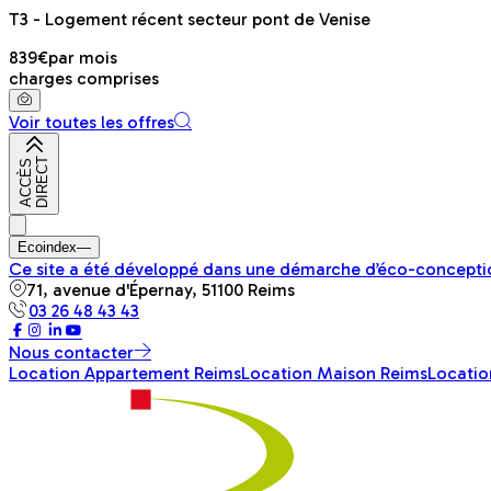
T3 - Logement récent secteur pont de Venise
839€
par mois
charges comprises
Voir toutes les offres
T
A
C
C
È
S
D
I
R
E
C
Ecoindex
—
Ce site a été développé dans une démarche d’éco-conceptio
71, avenue d'Épernay, 51100 Reims
03 26 48 43 43
Nous contacter
Location Appartement Reims
Location Maison Reims
Locatio