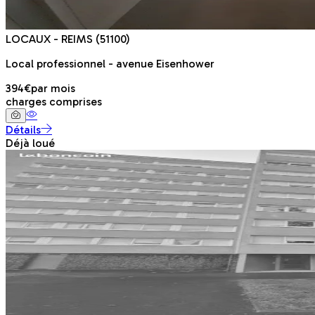
LOCAUX
- REIMS
(51100)
Local professionnel - avenue Eisenhower
394€
par mois
charges comprises
Détails
Déjà loué