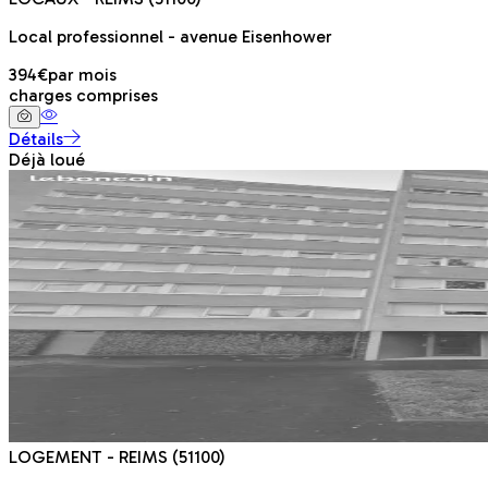
Local professionnel - avenue Eisenhower
394€
par mois
charges comprises
Détails
Déjà loué
LOGEMENT
- REIMS
(51100)