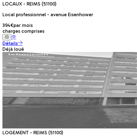
LOCAUX
- REIMS
(51100)
Local professionnel - avenue Eisenhower
394€
par mois
charges comprises
Détails
Déjà loué
LOGEMENT
- REIMS
(51100)