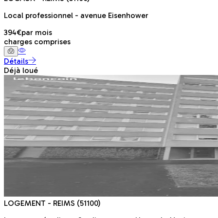
Local professionnel - avenue Eisenhower
394€
par mois
charges comprises
Détails
Déjà loué
LOGEMENT
- REIMS
(51100)