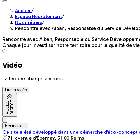
Accueil
/
Espace Recrutement
/
Nos métiers
/
Rencontre avec Alban, Responsable du Service Développ
Rencontre avec Alban, Responsable du Service Développement
Chaque jour investi sur notre territoire pour la qualité de vi
Vidéo
La lecture charge la vidéo.
Lire la vidéo
T
A
C
C
È
S
D
I
R
E
C
Ecoindex
—
Ce site a été développé dans une démarche d’éco-conceptio
71, avenue d'Épernay, 51100 Reims